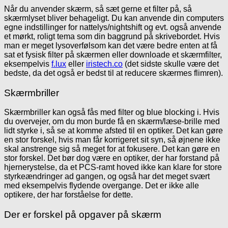
Når du anvender skærm, så sæt gerne et filter på, så
skærmlyset bliver behageligt. Du kan anvende din computers
egne indstillinger for nattelys/nightshift og evt. også anvende
et mørkt, roligt tema som din baggrund på skrivebordet. Hvis
man er meget lysoverfølsom kan det være bedre enten at få
sat et fysisk filter på skærmen eller downloade et skærmfilter,
eksempelvis
f.lux
eller
iristech.co
(det sidste skulle være det
bedste, da det også er bedst til at reducere skærmes flimren).
Skærmbriller
Skærmbriller kan også fås med filter og blue blocking i. Hvis
du overvejer, om du mon burde få en skærm/læse-brille med
lidt styrke i, så se at komme afsted til en optiker. Det kan gøre
en stor forskel, hvis man får korrigeret sit syn, så øjnene ikke
skal anstrenge sig så meget for at fokusere. Det kan gøre en
stor forskel. Det bør dog være en optiker, der har forstand på
hjernerystelse, da et PCS-ramt hoved ikke kan klare for store
styrkeændringer ad gangen, og også har det meget svært
med eksempelvis flydende overgange. Det er ikke alle
optikere, der har forståelse for dette.
Der er forskel på opgaver på skærm