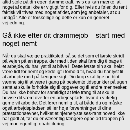
altid stole på din egen dømmekraft, hvis du kan mærke, at
noget af dette ikke er vigtigt for dig. Eller hvis du føler, du rent
faktisk vil trives med noget af det, som jeg anbefaler, at du
undgår. Alle er forskellige og dette er kun en generel
vejledning.
Gå ikke efter dit drømmejob – start med
noget nemt
Når du skal vælge praktiksted, så se det som et første skridt
på vejen på en trappe, der med tiden skal føre dig tilbage til
et arbejde, du har lyst til at blive i. Dette første trin skal helst
være lidt for nemt og kedeligt i forhold til, hvad du har lyst til
at arbejde med på længere sigt. Din krop skal lige nu blot
vænne sig til at være i gang på bestemte tidspunkter på ugen
samt at skulle forholde sig til opgaver og til andre mennesker.
Du har ikke behov for samtidigt at føle trang til at skulle
bevise dit værd overfor en arbejdsplads, hvor du virkelig
gerne vil arbejde. Det fører nemlig til, at både du og måske
også arbejdspladsen stiller høje forventninger til dine
præstationsevner, hvilket et hjernerystelses-ramt hoved ikke
har godt af, før du er væsentlig længere oppe ad trappen på
vej mod egentlig rehabilitering.