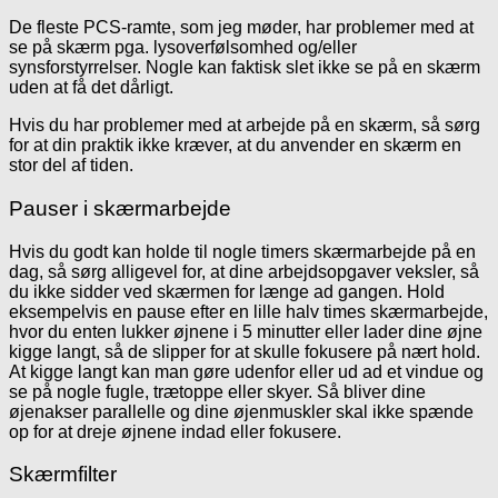
De fleste PCS-ramte, som jeg møder, har problemer med at
se på skærm pga. lysoverfølsomhed og/eller
synsforstyrrelser. Nogle kan faktisk slet ikke se på en skærm
uden at få det dårligt.
Hvis du har problemer med at arbejde på en skærm, så sørg
for at din praktik ikke kræver, at du anvender en skærm en
stor del af tiden.
Pauser i skærmarbejde
Hvis du godt kan holde til nogle timers skærmarbejde på en
dag, så sørg alligevel for, at dine arbejdsopgaver veksler, så
du ikke sidder ved skærmen for længe ad gangen. Hold
eksempelvis en pause efter en lille halv times skærmarbejde,
hvor du enten lukker øjnene i 5 minutter eller lader dine øjne
kigge langt, så de slipper for at skulle fokusere på nært hold.
At kigge langt kan man gøre udenfor eller ud ad et vindue og
se på nogle fugle, trætoppe eller skyer. Så bliver dine
øjenakser parallelle og dine øjenmuskler skal ikke spænde
op for at dreje øjnene indad eller fokusere.
Skærmfilter