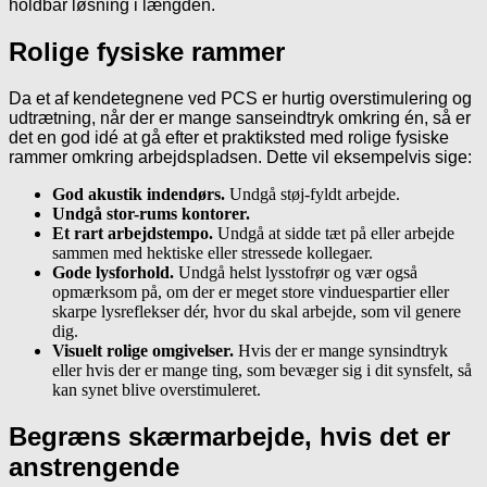
holdbar løsning i længden.
Rolige fysiske rammer
Da et af kendetegnene ved PCS er hurtig overstimulering og
udtrætning, når der er mange sanseindtryk omkring én, så er
det en god idé at gå efter et praktiksted med rolige fysiske
rammer omkring arbejdspladsen. Dette vil eksempelvis sige:
God akustik indendørs.
Undgå støj-fyldt arbejde.
Undgå stor-rums kontorer.
Et rart arbejdstempo.
Undgå at sidde tæt på eller arbejde
sammen med hektiske eller stressede kollegaer.
Gode lysforhold.
Undgå helst lysstofrør og vær også
opmærksom på, om der er meget store vinduespartier eller
skarpe lysreflekser dér, hvor du skal arbejde, som vil genere
dig.
Visuelt rolige omgivelser.
Hvis der er mange synsindtryk
eller hvis der er mange ting, som bevæger sig i dit synsfelt, så
kan synet blive overstimuleret.
Begræns skærmarbejde, hvis det er
anstrengende