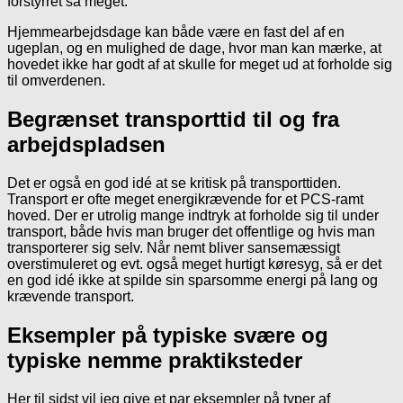
forstyrret så meget.
Hjemmearbejdsdage kan både være en fast del af en
ugeplan, og en mulighed de dage, hvor man kan mærke, at
hovedet ikke har godt af at skulle for meget ud at forholde sig
til omverdenen.
Begrænset transporttid til og fra
arbejdspladsen
Det er også en god idé at se kritisk på transporttiden.
Transport er ofte meget energikrævende for et PCS-ramt
hoved. Der er utrolig mange indtryk at forholde sig til under
transport, både hvis man bruger det offentlige og hvis man
transporterer sig selv. Når nemt bliver sansemæssigt
overstimuleret og evt. også meget hurtigt køresyg, så er det
en god idé ikke at spilde sin sparsomme energi på lang og
krævende transport.
Eksempler på typiske svære og
typiske
nemme
praktiksteder
Her til sidst vil jeg give et par eksempler på typer af