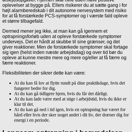
oplevelser at bygge på. Ellers risikerer du at sætte gang i for
højt alarmberedskab i dit autonome nervesystem med risiko
for at få forstærkede PCS-symptomer og i værste fald opleve
et større tilbagefald.
Dermed mener jeg ikke, at man kan gå igennem et
optrapningsforløb uden at opleve forstærkede symptomer
undervejs. Det er hårdt at skubbe til sine grænser, og det
giver reaktioner. Men de forstærkede symptomer skal fortage
sig igen (helst inden næste arbejdsdag) og over tid bør du
opleve at kunne mestre mere og mere og/eller at få færre og
færre reaktioner.
Fleksibiliteten der sikrer dette kan være:
At du kan få lov at flytte rundt på dine praktikdage, hvis det
fungerer bedre for dig.
At du kan gå tidligere hjem, hvis du får det dårligt.
At du kan lade være med at stige i arbejdstid, hvis du ikke er
klar til det.
At du kan gå ned i tid igen, hvis en optrapning har været for
hård eller hvis der sker noget andet i dit liv, der dræner dig for
energi i en periode.