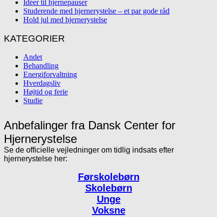
Idéer til hjernepauser
Studerende med hjernerystelse – et par gode råd
Hold jul med hjernerystelse
KATEGORIER
Andet
Behandling
Energiforvaltning
Hverdagsliv
Højtid og ferie
Studie
Anbefalinger fra Dansk Center for
Hjernerystelse
Se de officielle vejledninger om tidlig indsats efter
hjernerystelse her:
Førskolebørn
Skolebørn
Unge
Voksne