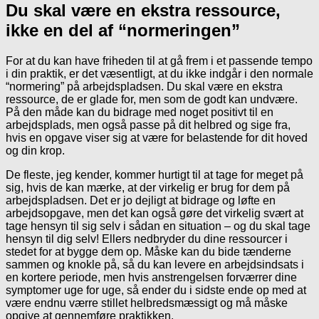
Du skal være en ekstra ressource,
ikke en del af “normeringen”
For at du kan have friheden til at gå frem i et passende tempo
i din praktik, er det væsentligt, at du ikke indgår i den normale
“normering” på arbejdspladsen. Du skal være en ekstra
ressource, de er glade for, men som de godt kan undvære.
På den måde kan du bidrage med noget positivt til en
arbejdsplads, men også passe på dit helbred og sige fra,
hvis en opgave viser sig at være for belastende for dit hoved
og din krop.
De fleste, jeg kender, kommer hurtigt til at tage for meget på
sig, hvis de kan mærke, at der virkelig er brug for dem på
arbejdspladsen. Det er jo dejligt at bidrage og løfte en
arbejdsopgave, men det kan også gøre det virkelig svært at
tage hensyn til sig selv i sådan en situation – og du skal tage
hensyn til dig selv! Ellers nedbryder du dine ressourcer i
stedet for at bygge dem op. Måske kan du bide tænderne
sammen og knokle på, så du kan levere en arbejdsindsats i
en kortere periode, men hvis anstrengelsen forværrer dine
symptomer uge for uge, så ender du i sidste ende op med at
være endnu værre stillet helbredsmæssigt og må måske
opgive at gennemføre praktikken.