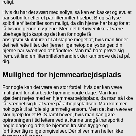
roligt.
Hvis du har det svært med sollys, så kan en kasket og evt. et
par solbriller eller et par filterbriller hjælpe. Brug så lyse
solbriller/filterbriller som muligt, da din hjerne har brug for at
få lys ind gennem øjnene. Men det behøver ikke at være
ubehageligt skarpt og det kan for nogle få
ansigtsmuskulaturen til at slappe meget af, hvis man finder
det helt rette filter, der fjerner lige netop de lysbølger, din
hjerne har svært ved at håndtere. Man må bare prøve sig
frem, så find en filterbrilleforhandler, der kan prøve det af på
dig.
Mulighed for hjemmearbejdsplads
For nogle kan det være en stor fordel, hvis der kan være
mulighed for at arbejde hjemme nogle dage. Man kan
sjældent nøjes med en hjemmearbejdsplads, da man så ikke
får vænnet sig til at være på arbejdspladsen. Man kommer
nok også til at føle sig temmelig ensom. Men det kan være en
stor hjælp for et PCS-ramt hoved, hvis man kan gøre
optrapningen i tid lettere ved at kunne undgå transporttid
nogle dage og arbejde hjemme fra sine trygge og
forhåbentlig rolige omgivelser. Dér bliver man heller ikke