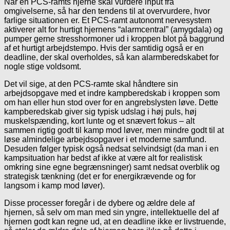
Når en PCS-ramts hjerne skal vurdere input fra
omgivelserne, så har den tendens til at overvurdere, hvor
farlige situationen er. Et PCS-ramt autonomt nervesystem
aktiverer alt for hurtigt hjernens “alarmcentral” (amygdala) og
pumper gerne stresshormoner ud i kroppen blot på baggrund
af et hurtigt arbejdstempo. Hvis der samtidig også er en
deadline, der skal overholdes, så kan alarmberedskabet for
nogle stige voldsomt.
Det vil sige, at den PCS-ramte skal håndtere sin
arbejdsopgave med et indre kampberedskab i kroppen som
om han eller hun stod over for en angrebslysten løve. Dette
kampberedskab giver sig typisk udslag i høj puls, høj
muskelspænding, kort lunte og et snævert fokus – alt
sammen rigtig godt til kamp mod løver, men mindre godt til at
løse almindelige arbejdsopgaver i et moderne samfund.
Desuden følger typisk også nedsat selvindsigt (da man i en
kampsituation har bedst af ikke at være alt for realistisk
omkring sine egne begrænsninger) samt nedsat overblik og
strategisk tænkning (det er for energikrævende og for
langsom i kamp mod løver).
Disse processer foregår i de dybere og ældre dele af
hjernen, så selv om man med sin yngre, intellektuelle del af
hjernen godt kan regne ud, at en deadline ikke er livstruende,