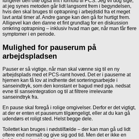
fungerer den ofte også fint i forhold til PCS. Jeg vil dog sige,
at jeg synes metoden går lidt langsomt frem i begyndelsen,
hvis den skal bruges til optrapning i arbejdstid fra et meget
lavt antal timer af. Andre gange kan den gå for hurtigt frem.
Alligevel kan den danne et fint grundlag for en diskussion
omkring optrapning – inklusiv hvad man gør, når man får flere
symptomer i en periode.
Mulighed for pauserum på
arbejdspladsen
Pauser er så vigtige, når man skal vænne sig til en ny
arbejdsplads med et PCS-ramt hoved. Det er i pauserne at
hjernen kan få lov at indhente det sorteringsarbejde i
sanseindtryk, som den konstant er bagud med pga. nedsat
evne til sanseintegration og til at filtrere irrelevante
sanseindtryk fra.
En pause skal foregå i rolige omgivelser. Derfor er det vigtigt,
at der er enten et pauserum tilgængeligt, eller at du kan gå
udendørs et roligt sted. Helst begge dele.
Toilettet kan bruges i nødstilfælde – der kan man gå ud lidt
oftere end normalt og give sig god tid. Men det er ikke en