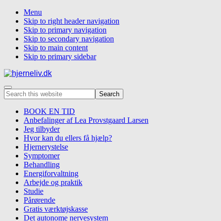
Menu
Skip to right header navigation
Skip to primary navigation
Skip to secondary navigation
Skip to main content
Skip to primary sidebar
Rehabilitering
Menu
Search
efter
this
hjernerystelse,
website
BOOK EN TID
piskesmæld,
Anbefalinger af Lea Provstgaard Larsen
covid-
Jeg tilbyder
19
Hvor kan du ellers få hjælp?
og
Hjernerystelse
stress
Symptomer
Behandling
Energiforvaltning
Arbejde og praktik
Studie
Pårørende
Gratis værktøjskasse
Det autonome nervesystem