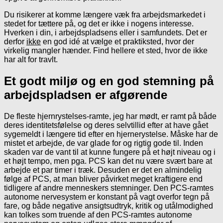
Du risikerer at komme længere væk fra arbejdsmarkedet i
stedet for tættere på, og det er ikke i nogens interesse.
Hverken i din, i arbejdspladsens eller i samfundets. Det er
derfor
ikke
en god idé at vælge et praktiksted, hvor der
virkelig mangler hænder. Find hellere et sted, hvor de ikke
har alt for travlt.
Et godt miljø og en god stemning på
arbejdspladsen er afgørende
De fleste hjernrystelses-ramte, jeg har mødt, er ramt på både
deres identitetsfølelse og deres selvtillid efter at have gået
sygemeldt i længere tid efter en hjernerystelse. Måske har de
mistet et arbejde, de var glade for og rigtig gode til. Inden
skaden var de vant til at kunne fungere på et højt niveau og i
et højt tempo, men pga. PCS kan det nu være svært bare at
arbejde et par timer i træk. Desuden er det en almindelig
følge af PCS, at man bliver påvirket meget kraftigere end
tidligere af andre menneskers stemninger. Den PCS-ramtes
autonome nervesystem er konstant på vagt overfor tegn på
fare, og både negative ansigtsudtryk, kritik og utålmodighed
kan tolkes som truende af den PCS-ramtes autonome