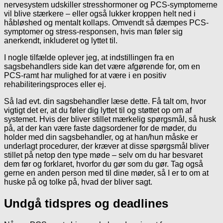
nervesystem udskiller stresshormoner og PCS-symptomerne
vil blive stærkere – eller også lukker kroppen helt ned i
håbløshed og mentalt kollaps. Omvendt så dæmpes PCS-
symptomer og stress-responsen, hvis man føler sig
anerkendt, inkluderet og lyttet til.
I nogle tilfælde oplever jeg, at indstillingen fra en
sagsbehandlers side kan det være afgørende for, om en
PCS-ramt har mulighed for at være i en positiv
rehabiliteringsproces eller ej.
Så lad evt. din sagsbehandler læse dette. Få talt om, hvor
vigtigt det er, at du føler dig lyttet til og støttet op om af
systemet. Hvis der bliver stillet mærkelig spørgsmål, så husk
på, at der kan være faste dagsordener for de møder, du
holder med din sagsbehandler, og at han/hun måske er
underlagt procedurer, der kræver at disse spørgsmål bliver
stillet på netop den type møde – selv om du har besvaret
dem før og forklaret, hvorfor du gør som du gør. Tag også
gerne en anden person med til dine møder, så I er to om at
huske på og tolke på, hvad der bliver sagt.
Undgå tidspres og deadlines