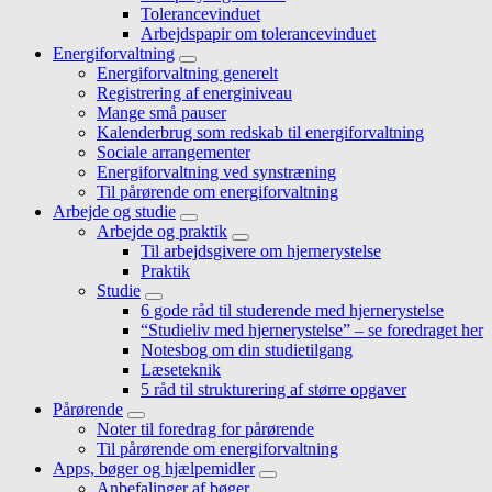
Tolerancevinduet
Arbejdspapir om tolerancevinduet
Energiforvaltning
Submenu
Energiforvaltning generelt
Registrering af energiniveau
Mange små pauser
Kalenderbrug som redskab til energiforvaltning
Sociale arrangementer
Energiforvaltning ved synstræning
Til pårørende om energiforvaltning
Arbejde og studie
Submenu
Arbejde og praktik
Submenu
Til arbejdsgivere om hjernerystelse
Praktik
Studie
Submenu
6 gode råd til studerende med hjernerystelse
“Studieliv med hjernerystelse” – se foredraget her
Notesbog om din studietilgang
Læseteknik
5 råd til strukturering af større opgaver
Pårørende
Submenu
Noter til foredrag for pårørende
Til pårørende om energiforvaltning
Apps, bøger og hjælpemidler
Submenu
Anbefalinger af bøger