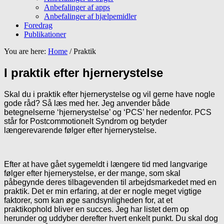
Anbefalinger af apps
Anbefalinger af hjælpemidler
Foredrag
Publikationer
You are here:
Home
/
Praktik
I praktik efter hjernerystelse
Skal du i praktik efter hjernerystelse og vil gerne have nogle
gode råd? Så læs med her. Jeg anvender både
betegnelserne ‘hjernerystelse’ og ‘PCS’ her nedenfor. PCS
står for Postcommotionelt Syndrom og betyder
længerevarende følger efter hjernerystelse.
Efter at have gået sygemeldt i længere tid med langvarige
følger efter hjernerystelse, er der mange, som skal
påbegynde deres tilbagevenden til arbejdsmarkedet med en
praktik. Det er min erfaring, at der er nogle meget vigtige
faktorer, som kan øge sandsynligheden for, at et
praktikophold bliver en succes. Jeg har listet dem op
herunder og uddyber derefter hvert enkelt punkt. Du skal dog