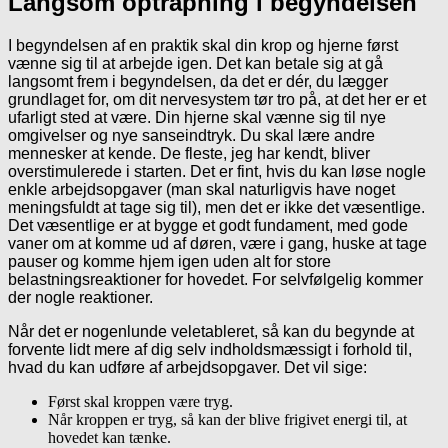
Langsom optrapning i begyndelsen
I begyndelsen af en praktik skal din krop og hjerne først
vænne sig til at arbejde igen. Det kan betale sig at gå
langsomt frem i begyndelsen, da det er dér, du lægger
grundlaget for, om dit nervesystem tør tro på, at det her er et
ufarligt sted at være. Din hjerne skal vænne sig til nye
omgivelser og nye sanseindtryk. Du skal lære andre
mennesker at kende. De fleste, jeg har kendt, bliver
overstimulerede i starten. Det er fint, hvis du kan løse nogle
enkle arbejdsopgaver (man skal naturligvis have noget
meningsfuldt at tage sig til), men det er ikke det væsentlige.
Det væsentlige er at bygge et godt fundament, med gode
vaner om at komme ud af døren, være i gang, huske at tage
pauser og komme hjem igen uden alt for store
belastningsreaktioner for hovedet. For selvfølgelig kommer
der nogle reaktioner.
Når det er nogenlunde veletableret, så kan du begynde at
forvente lidt mere af dig selv indholdsmæssigt i forhold til,
hvad du kan udføre af arbejdsopgaver. Det vil sige:
Først skal kroppen være tryg.
Når kroppen er tryg, så kan der blive frigivet energi til, at
hovedet kan tænke.