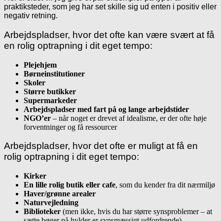
praktiksteder, som jeg har set skille sig ud enten i positiv eller
negativ retning.
Arbejdspladser, hvor det ofte kan være svært at få
en rolig optrapning i dit eget tempo:
Plejehjem
Børneinstitutioner
Skoler
Større butikker
Supermarkeder
Arbejdspladser med fart på og lange arbejdstider
NGO’er
– når noget er drevet af idealisme, er der ofte høje
forventninger og få ressourcer
Arbejdspladser, hvor det ofte er muligt at få en
rolig optrapning i dit eget tempo:
Kirker
En lille rolig butik eller cafe
, som du kender fra dit nærmiljø
Haver/grønne arealer
Naturvejledning
Biblioteker
(men ikke, hvis du har større synsproblemer – at
sætte bøger på hylder er synsmæssigt udfordrende)