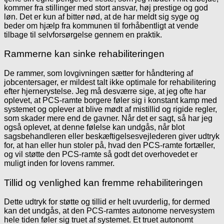
kommer fra stillinger med stort ansvar, høj prestige og god
løn. Det er kun af bitter nød, at de har meldt sig syge og
beder om hjælp fra kommunen til forhåbentligt at vende
tilbage til selvforsørgelse gennem en praktik.
Rammerne kan sinke rehabiliteringen
De rammer, som lovgivningen sætter for håndtering af
jobcentersager, er mildest talt ikke optimale for rehabilitering
efter hjernerystelse. Jeg må desværre sige, at jeg ofte har
oplevet, at PCS-ramte borgere føler sig i konstant kamp med
systemet og oplever at blive mødt af mistillid og rigide regler,
som skader mere end de gavner. Når det er sagt, så har jeg
også oplevet, at denne følelse kan undgås, når blot
sagsbehandleren eller beskæftigelsesvejlederen giver udtryk
for, at han eller hun stoler på, hvad den PCS-ramte fortæller,
og vil støtte den PCS-ramte så godt det overhovedet er
muligt inden for lovens rammer.
Tillid og venlighed kan fremme rehabiliteringen
Dette udtryk for støtte og tillid er helt uvurderlig, for dermed
kan det undgås, at den PCS-ramtes autonome nervesystem
hele tiden føler sig truet af systemet. Et truet autonomt