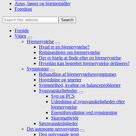
Apps, bøger og hjælpemidler
Foredrag
Mobile
Search
this
Menu
website
Forside
Viden
Submenu
Hjernerystelse
Submenu
Hvad er en hjernerystelse?
Retningslinjer om hjernerystelse
Der er hjælp at finde efter en hjernerystelse
Hvordan kan begrebet hjernerystelse defineres?
Symptomer
Submenu
Behandling af hjernerystelsessymptomer
Hovedpine og smerter
Svimmelhed, kvalme og balanceproblemer
Synsvanskeligheder
Submenu
Syn og PCS
Udredning af synsvanskeligheder efter
hjernerystelse
Energiforvaltning ved synstræning
Skærmarbejde
Søvnvanskeligheder
Det autonome nervesystem
Submenu
Den polyvagale teori