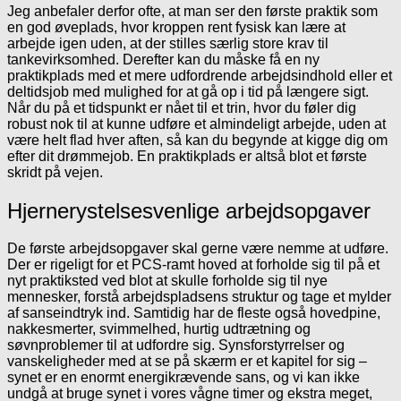
Jeg anbefaler derfor ofte, at man ser den første praktik som
en god øveplads, hvor kroppen rent fysisk kan lære at
arbejde igen uden, at der stilles særlig store krav til
tankevirksomhed. Derefter kan du måske få en ny
praktikplads med et mere udfordrende arbejdsindhold eller et
deltidsjob med mulighed for at gå op i tid på længere sigt.
Når du på et tidspunkt er nået til et trin, hvor du føler dig
robust nok til at kunne udføre et almindeligt arbejde, uden at
være helt flad hver aften, så kan du begynde at kigge dig om
efter dit drømmejob. En praktikplads er altså blot et første
skridt på vejen.
Hjernerystelsesvenlige arbejdsopgaver
De første arbejdsopgaver skal gerne være nemme at udføre.
Der er rigeligt for et PCS-ramt hoved at forholde sig til på et
nyt praktiksted ved blot at skulle forholde sig til nye
mennesker, forstå arbejdspladsens struktur og tage et mylder
af sanseindtryk ind. Samtidig har de fleste også hovedpine,
nakkesmerter, svimmelhed, hurtig udtrætning og
søvnproblemer til at udfordre sig. Synsforstyrrelser og
vanskeligheder med at se på skærm er et kapitel for sig –
synet er en enormt energikrævende sans, og vi kan ikke
undgå at bruge synet i vores vågne timer og ekstra meget,