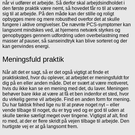
når vi udfører et arbejde. Så derfor skal arbejdsindholdet i
den første praktik være nemt, så hovedet får ro til at vænne
sig til at arbejde. På den måde kan der stille og roligt
opbygges mere og mere robusthed overfor det at skulle
fungere i aktive omgivelser. De nævnte PCS-symptomer kan
langsomt mindskes ved, at hjernens netværk styrkes og
genopbygges gennem udfordring uden overbelastning med
masser af pauser, så sanseindtryk kan blive sorteret og der
kan genvindes energi.
Meningsfuld praktik
Når alt det er sagt, så er det også vigtigt at finde et
praktisksted, hvor du oplever, at arbejdet er meningsfuldt for
dig på en eller anden måde. Det er svært at være motiveret,
hvis du ikke kan se en mening med det, du laver. Meningen
behøver bare ikke at være at få et ben indenfor et sted, hvor
du virkelig gerne vil arbejde. Find en anden form for mening.
Du har faktisk frihed lige nu til at prøve noget nyt – eller
vende tilbage til noget, du er tryg ved og er god til uden at
skulle tænke særligt meget over tingene. Vigtigst af alt, find
ro med, at der er flere skridt på vejen tilbage til arbejde. Den
hurtigste vej er at gå langsomt frem.