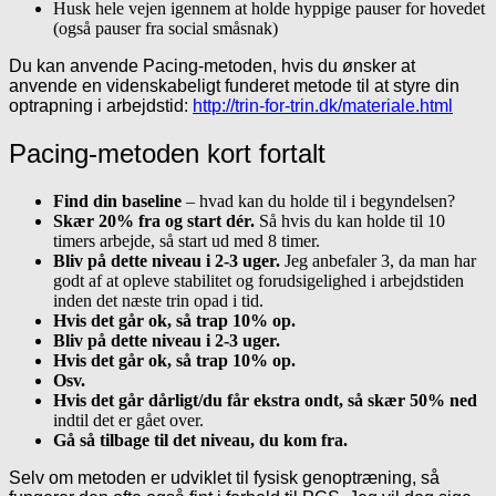
Husk hele vejen igennem at holde hyppige pauser for hovedet
(også pauser fra social småsnak)
Du kan anvende Pacing-metoden, hvis du ønsker at
anvende en videnskabeligt funderet metode til at styre din
optrapning i arbejdstid:
http://trin-for-trin.dk/materiale.html
Pacing-metoden kort fortalt
Find din baseline
– hvad kan du holde til i begyndelsen?
Skær 20% fra og start dér.
Så hvis du kan holde til 10
timers arbejde, så start ud med 8 timer.
Bliv på dette niveau i 2-3 uger.
Jeg anbefaler 3, da man har
godt af at opleve stabilitet og forudsigelighed i arbejdstiden
inden det næste trin opad i tid.
Hvis det går ok, så trap 10% op.
Bliv på dette niveau i 2-3 uger.
Hvis det går ok, så trap 10% op.
Osv.
Hvis det går dårligt/du får ekstra ondt, så skær 50% ned
indtil det er gået over.
Gå så tilbage til det niveau, du kom fra.
Selv om metoden er udviklet til fysisk genoptræning, så