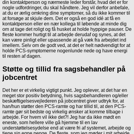
din kontaktperson og nærmeste leder forstår, hvad det er for
nogle udfordringer, du skal håndtere. Jeg vil derfor anbefale,
at du er ærlig omkring dine symptomer, så du ikke kommer til
at forsøge at skjule dem. Det er også en god idé at få en
kontaktperson eller en nær kollega til løbende at minde dig
om at tage det roligt og få husket at holde hyppige pauser. De
fleste kommer hurtigt til at arbejde derudaf og synes, at det
kan være pinligt eller upassende at gå væk fra arbejdet ind
imellem. Selv om de godt ved, at det er helt nødvendigt for at
holde PCS-symptomerne nogenlunde nede og have energi
til resten af dagen.
Støtte og tillid fra sagsbehandler på
jobcentret
Det her er et virkelig vigtigt punkt. Jeg oplever, at det har en
meget stor positiv betydning, hvis sagsbehandleren og/eller
beskæftigelsesvejlederen på jobcentret giver udtryk for, at
han/hun støtter den PCS-ramte og har tillid til, at den PCS-
ramte gør sit bedste og virkelig ønsker at komme tilbage i
arbejde. For hvem vil ikke det?! Jeg har da ikke mødt en
eneste, som hellere ville gå hjemme til en lav
understøttelsesydelse end at være fri af systemet, arbejde og
tjene sin egne penge. De fleste, som jeg møder i mit arbejde,