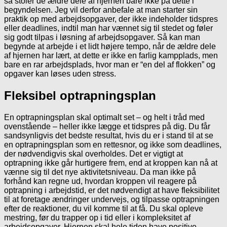
så stoler de ældre dele af hjernen bare ikke på dette i
begyndelsen. Jeg vil derfor anbefale at man starter sin
praktik op med arbejdsopgaver, der ikke indeholder tidspres
eller deadlines, indtil man har vænnet sig til stedet og føler
sig godt tilpas i løsning af arbejdsopgaver. Så kan man
begynde at arbejde i et lidt højere tempo, når de ældre dele
af hjernen har lært, at dette er ikke en farlig kampplads, men
bare en rar arbejdsplads, hvor man er “en del af flokken” og
opgaver kan løses uden stress.
Fleksibel optrapningsplan
En optrapningsplan skal optimalt set – og helt i tråd med
ovenstående – heller ikke lægge et tidspres på dig. Du får
sandsynligvis det bedste resultat, hvis du er i stand til at se
en optrapningsplan som en rettesnor, og ikke som deadlines,
der nødvendigvis skal overholdes. Det er vigtigt at
optrapning ikke går hurtigere frem, end at kroppen kan nå at
vænne sig til det nye aktivitetsniveau. Da man ikke på
forhånd kan regne ud, hvordan kroppen vil reagere på
optrapning i arbejdstid, er det nødvendigt at have fleksibilitet
til at foretage ændringer undervejs, og tilpasse optrapningen
efter de reaktioner, du vil komme til at få. Du skal opleve
mestring, før du trapper op i tid eller i kompleksitet af
arbejdsopgaver. Hjernen skal hele tiden have positive