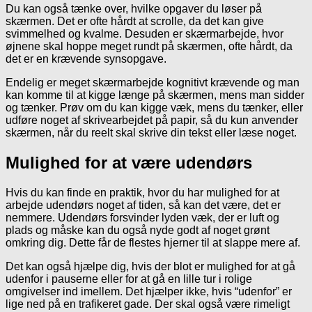
Du kan også tænke over, hvilke opgaver du løser på
skærmen. Det er ofte hårdt at scrolle, da det kan give
svimmelhed og kvalme. Desuden er skærmarbejde, hvor
øjnene skal hoppe meget rundt på skærmen, ofte hårdt, da
det er en krævende synsopgave.
Endelig er meget skærmarbejde kognitivt krævende og man
kan komme til at kigge længe på skærmen, mens man sidder
og tænker. Prøv om du kan kigge væk, mens du tænker, eller
udføre noget af skrivearbejdet på papir, så du kun anvender
skærmen, når du reelt skal skrive din tekst eller læse noget.
Mulighed for at være udendørs
Hvis du kan finde en praktik, hvor du har mulighed for at
arbejde udendørs noget af tiden, så kan det være, det er
nemmere. Udendørs forsvinder lyden væk, der er luft og
plads og måske kan du også nyde godt af noget grønt
omkring dig. Dette får de flestes hjerner til at slappe mere af.
Det kan også hjælpe dig, hvis der blot er mulighed for at gå
udenfor i pauserne eller for at gå en lille tur i rolige
omgivelser ind imellem. Det hjælper ikke, hvis “udenfor” er
lige ned på en trafikeret gade. Der skal også være rimeligt