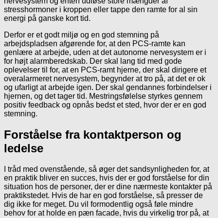
nervesystem og enten udløse store mængder af
stresshormoner i kroppen eller tappe den ramte for al sin
energi på ganske kort tid.
Derfor er et godt miljø og en god stemning på
arbejdspladsen afgørende for, at den PCS-ramte kan
genlære at arbejde, uden at det autonome nervesystem er i
for højt alarmberedskab. Der skal lang tid med gode
oplevelser til for, at en PCS-ramt hjerne, der skal dirigere et
overalarmeret nervesystem, begynder at tro på, at det er ok
og ufarligt at arbejde igen. Der skal gendannes forbindelser i
hjernen, og det tager tid. Mestringsfølelse styrkes gennem
positiv feedback og opnås bedst et sted, hvor der er en god
stemning.
Forståelse fra kontaktperson og
ledelse
I tråd med ovenstående, så øger det sandsynligheden for, at
en praktik bliver en succes, hvis der er god forståelse for din
situation hos de personer, der er dine nærmeste kontakter på
praktikstedet. Hvis de har en god forståelse, så presser de
dig ikke for meget. Du vil formodentlig også føle mindre
behov for at holde en pæn facade, hvis du virkelig tror på, at