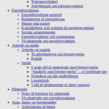
Tolerancevinduet
Arbejdspapir om tolerancevinduet
Energiforvaltning
Energiforvaltning generelt
Registrering af energiniveau
Mange små pauser
Kalenderbrug som redskab til energiforvaltning
Sociale arrangementer
Energiforvaltning ved synstræning
Til pårørende om energiforvaltning
Arbejde og studie
Arbejde og praktik
Til arbejdsgivere om hjernerystelse
Praktik
Studie
6 gode råd til studerende med hjernerystelse
“Studieliv med hjernerystelse” – se foredraget her
Notesbog om din studietilgang
Læseteknik
5 råd til strukturering af større opgaver
Pårørende
Noter til foredrag for pårørende
Til pårørende om energiforvaltning
Apps, bøger og hjælpemidler
Anbefalinger af bøger