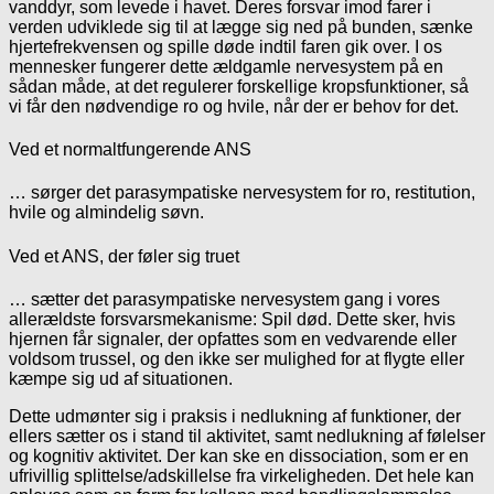
vanddyr, som levede i havet. Deres forsvar imod farer i
verden udviklede sig til at lægge sig ned på bunden, sænke
hjertefrekvensen og spille døde indtil faren gik over. I os
mennesker fungerer dette ældgamle nervesystem på en
sådan måde, at det regulerer forskellige kropsfunktioner, så
vi får den nødvendige ro og hvile, når der er behov for det.
Ved et normaltfungerende ANS
… sørger det parasympatiske nervesystem for ro, restitution,
hvile og almindelig søvn.
Ved et ANS, der føler sig truet
… sætter det parasympatiske nervesystem gang i vores
allerældste forsvarsmekanisme: Spil død. Dette sker, hvis
hjernen får signaler, der opfattes som en vedvarende eller
voldsom trussel, og den ikke ser mulighed for at flygte eller
kæmpe sig ud af situationen.
Dette udmønter sig i praksis i nedlukning af funktioner, der
ellers sætter os i stand til aktivitet, samt nedlukning af følelser
og kognitiv aktivitet. Der kan ske en dissociation, som er en
ufrivillig splittelse/adskillelse fra virkeligheden. Det hele kan