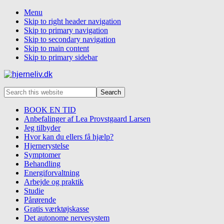
Menu
Skip to right header navigation
Skip to primary navigation
Skip to secondary navigation
Skip to main content
Skip to primary sidebar
Rehabilitering
Search
efter
this
hjernerystelse,
website
BOOK EN TID
piskesmæld,
Anbefalinger af Lea Provstgaard Larsen
covid-
Jeg tilbyder
19
Hvor kan du ellers få hjælp?
og
Hjernerystelse
stress
Symptomer
Behandling
Energiforvaltning
Arbejde og praktik
Studie
Pårørende
Gratis værktøjskasse
Det autonome nervesystem