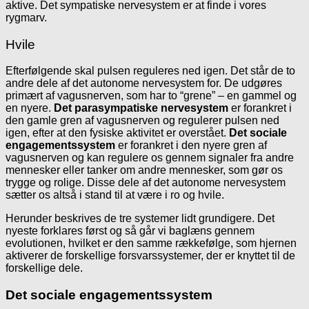
aktive. Det sympatiske nervesystem er at finde i vores
rygmarv.
Hvile
Efterfølgende skal pulsen reguleres ned igen. Det står de to
andre dele af det autonome nervesystem for. De udgøres
primært af vagusnerven, som har to “grene” – en gammel og
en nyere.
Det parasympatiske nervesystem
er forankret i
den gamle gren af vagusnerven og regulerer pulsen ned
igen, efter at den fysiske aktivitet er overstået.
Det sociale
engagementssystem
er forankret i den nyere gren af
vagusnerven og kan regulere os gennem signaler fra andre
mennesker eller tanker om andre mennesker, som gør os
trygge og rolige. Disse dele af det autonome nervesystem
sætter os altså i stand til at være i ro og hvile.
Herunder beskrives de tre systemer lidt grundigere. Det
nyeste forklares først og så går vi baglæns gennem
evolutionen, hvilket er den samme rækkefølge, som hjernen
aktiverer de forskellige forsvarssystemer, der er knyttet til de
forskellige dele.
Det sociale engagementssystem