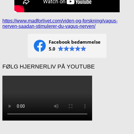
https://www.madforlivet.com/viden-og-forskning/vagus-
nerven-saadan-stimulerer-du-vagus-nerven/
Primary
Facebook bedømmelse
Sidebar
5.0
FØLG HJERNERLIV PÅ YOUTUBE