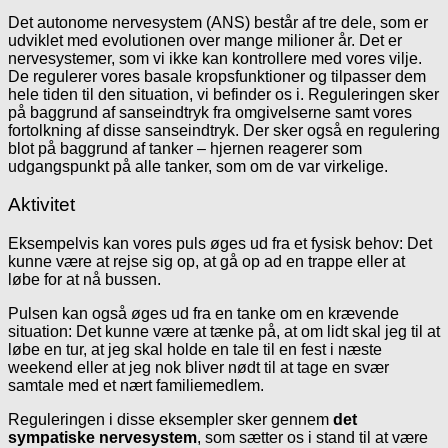
Det autonome nervesystem (ANS) består af tre dele, som er
udviklet med evolutionen over mange milioner år. Det er
nervesystemer, som vi ikke kan kontrollere med vores vilje.
De regulerer vores basale kropsfunktioner og tilpasser dem
hele tiden til den situation, vi befinder os i. Reguleringen sker
på baggrund af sanseindtryk fra omgivelserne samt vores
fortolkning af disse sanseindtryk. Der sker også en regulering
blot på baggrund af tanker – hjernen reagerer som
udgangspunkt på alle tanker, som om de var virkelige.
Aktivitet
Eksempelvis kan vores puls øges ud fra et fysisk behov: Det
kunne være at rejse sig op, at gå op ad en trappe eller at
løbe for at nå bussen.
Pulsen kan også øges ud fra en tanke om en krævende
situation: Det kunne være at tænke på, at om lidt skal jeg til at
løbe en tur, at jeg skal holde en tale til en fest i næste
weekend eller at jeg nok bliver nødt til at tage en svær
samtale med et nært familiemedlem.
Reguleringen i disse eksempler sker gennem
det
sympatiske nervesystem
, som sætter os i stand til at være