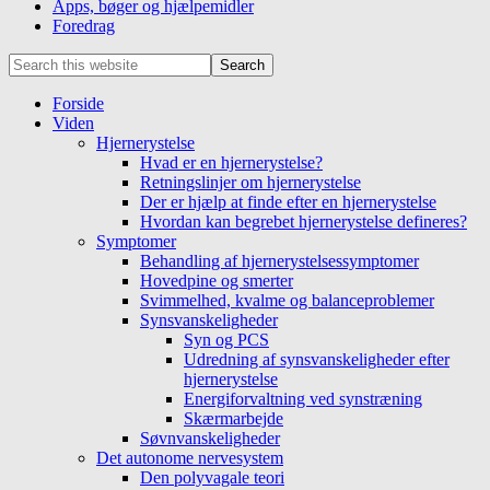
Apps, bøger og hjælpemidler
Foredrag
Mobile
Search
this
Menu
website
Forside
Viden
Hjernerystelse
Hvad er en hjernerystelse?
Retningslinjer om hjernerystelse
Der er hjælp at finde efter en hjernerystelse
Hvordan kan begrebet hjernerystelse defineres?
Symptomer
Behandling af hjernerystelsessymptomer
Hovedpine og smerter
Svimmelhed, kvalme og balanceproblemer
Synsvanskeligheder
Syn og PCS
Udredning af synsvanskeligheder efter
hjernerystelse
Energiforvaltning ved synstræning
Skærmarbejde
Søvnvanskeligheder
Det autonome nervesystem
Den polyvagale teori