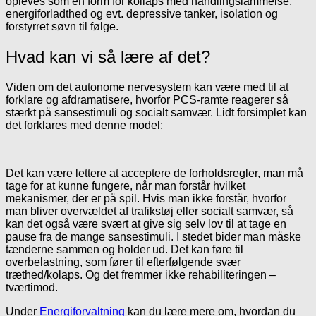
opleves som en form for kollaps med handlingslammelse,
energiforladthed og evt. depressive tanker, isolation og
forstyrret søvn til følge.
Hvad kan vi så lære af det?
Viden om det autonome nervesystem kan være med til at
forklare og afdramatisere, hvorfor PCS-ramte reagerer så
stærkt på sansestimuli og socialt samvær. Lidt forsimplet kan
det forklares med denne model:
Det kan være lettere at acceptere de forholdsregler, man må
tage for at kunne fungere, når man forstår hvilket
mekanismer, der er på spil. Hvis man ikke forstår, hvorfor
man bliver overvældet af trafikstøj eller socialt samvær, så
kan det også være svært at give sig selv lov til at tage en
pause fra de mange sansestimuli. I stedet bider man måske
tænderne sammen og holder ud. Det kan føre til
overbelastning, som fører til efterfølgende svær
træthed/kolaps. Og det fremmer ikke rehabiliteringen –
tværtimod.
Under
Energiforvaltning
kan du lære mere om, hvordan du