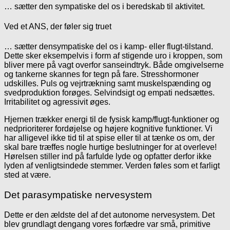
… sætter den sympatiske del os i beredskab til aktivitet.
Ved et ANS, der føler sig truet
… sætter densympatiske del os i kamp- eller flugt-tilstand.
Dette sker eksempelvis i form af stigende uro i kroppen, som
bliver mere på vagt overfor sanseindtryk. Både omgivelserne
og tankerne skannes for tegn på fare. Stresshormoner
udskilles. Puls og vejrtrækning samt muskelspænding og
svedproduktion forøges. Selvindsigt og empati nedsættes.
Irritabilitet og agressivit øges.
Hjernen trækker energi til de fysisk kamp/flugt-funktioner og
nedprioriterer fordøjelse og højere kognitive funktioner. Vi
har alligevel ikke tid til at spise eller til at tænke os om, der
skal bare træffes nogle hurtige beslutninger for at overleve!
Hørelsen stiller ind på farfulde lyde og opfatter derfor ikke
lyden af venligtsindede stemmer. Verden føles som et farligt
sted at være.
Det parasympatiske nervesystem
Dette er den ældste del af det autonome nervesystem. Det
blev grundlagt dengang vores forfædre var små, primitive