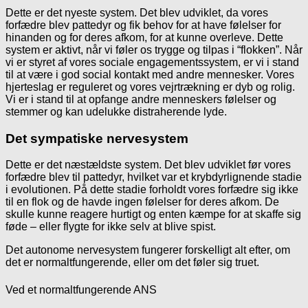
Dette er det nyeste system. Det blev udviklet, da vores
forfædre blev pattedyr og fik behov for at have følelser for
hinanden og for deres afkom, for at kunne overleve. Dette
system er aktivt, når vi føler os trygge og tilpas i “flokken”. Når
vi er styret af vores sociale engagementssystem, er vi i stand
til at være i god social kontakt med andre mennesker. Vores
hjerteslag er reguleret og vores vejrtrækning er dyb og rolig.
Vi er i stand til at opfange andre menneskers følelser og
stemmer og kan udelukke distraherende lyde.
Det sympatiske nervesystem
Dette er det næstældste system. Det blev udviklet før vores
forfædre blev til pattedyr, hvilket var et krybdyrlignende stadie
i evolutionen. På dette stadie forholdt vores forfædre sig ikke
til en flok og de havde ingen følelser for deres afkom. De
skulle kunne reagere hurtigt og enten kæmpe for at skaffe sig
føde – eller flygte for ikke selv at blive spist.
Det autonome nervesystem fungerer forskelligt alt efter, om
det er normaltfungerende, eller om det føler sig truet.
Ved et normaltfungerende ANS